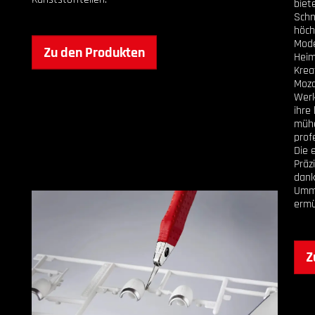
biet
Schn
höch
Mode
Zu den Produkten
Heim
Krea
Moza
Werk
ihre
mühe
prof
Die 
Präz
dank
Umm
ermü
Z