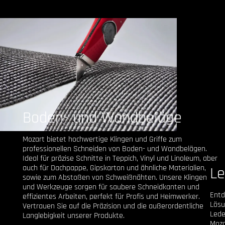
Boden- und Wandbeläge
Mozart bietet hochwertige Klingen und Griffe zum
professionellen Schneiden von Boden- und Wandbelägen.
Ideal für präzise Schnitte in Teppich, Vinyl und Linoleum, aber
auch für Dachpappe, Gipskarton und ähnliche Materialien,
Le
sowie zum Abstoßen von Schweißnähten. Unsere Klingen
und Werkzeuge sorgen für saubere Schneidkanten und
Entd
effizientes Arbeiten, perfekt für Profis und Heimwerker.
Lösu
Vertrauen Sie auf die Präzision und die außerordentliche
Lede
Langlebigkeit unserer Produkte.
Moza