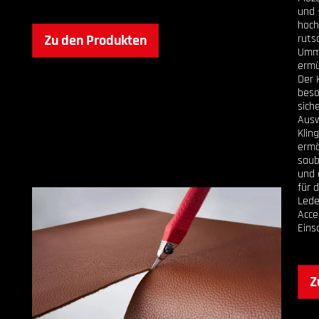
und 
hoch
Zu den Produkten
ruts
Umma
ermü
Der 
beso
sich
Ausw
Klin
ermö
saub
und 
für 
Lede
Acce
Eins
Z