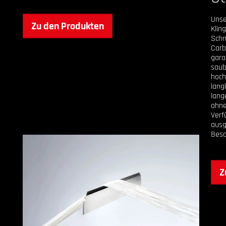
Unse
Zu den Produkten
Klin
Schn
Carb
gara
saub
hoch
lang
lang
ohne
Verf
aus
Besc
Z