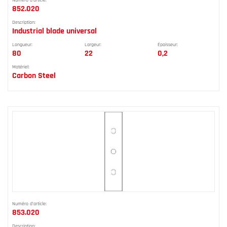
Numéro d'article:
852.020
Description:
Industrial blade universal
Longueur:
Largeur:
Épaisseur:
80
22
0,2
Matériel:
Carbon Steel
Numéro d'article:
853.020
Description: