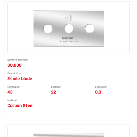
Numéro d'article:
80.030
Description:
3-hole blade
Longueur:
Largeur:
Épaisseur:
43
22
0,3
Matériel:
Carbon Steel