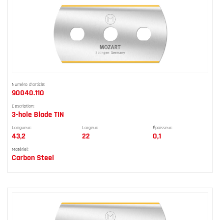
Numéro d'article:
90040.110
Description:
3-hole Blade TIN
Longueur:
Largeur:
Épaisseur:
43,2
22
0,1
Matériel:
Carbon Steel