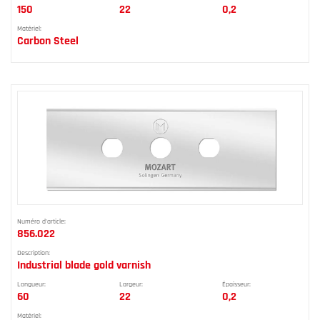
150
22
0,2
Matériel:
Carbon Steel
Numéro d'article:
856.022
Description:
Industrial blade gold varnish
Longueur:
Largeur:
Épaisseur:
60
22
0,2
Matériel: