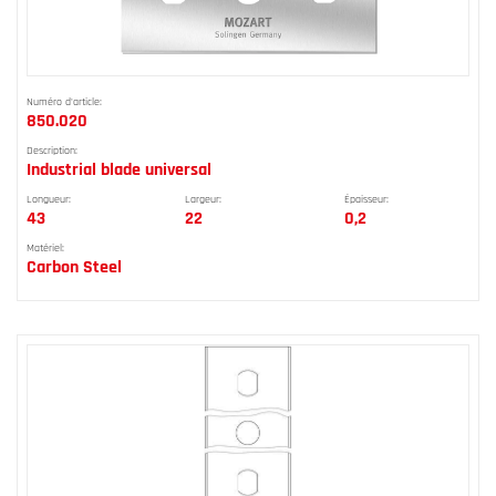
Numéro d'article:
850.020
Description:
Industrial blade universal
Longueur:
Largeur:
Épaisseur:
43
22
0,2
Matériel:
Carbon Steel