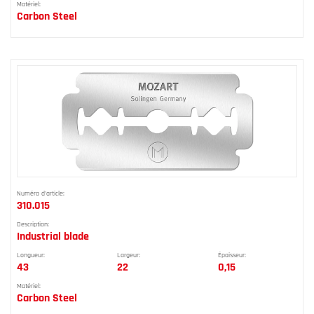
Matériel:
Carbon Steel
Numéro d'article:
310.015
Description:
Industrial blade
Longueur:
Largeur:
Épaisseur:
43
22
0,15
Matériel:
Carbon Steel