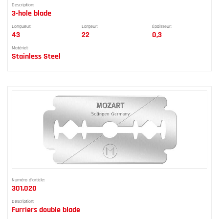
Description:
3-hole blade
Longueur:
Largeur:
Épaisseur:
43
22
0,3
Matériel:
Stainless Steel
Numéro d'article:
301.020
Description:
Furriers double blade