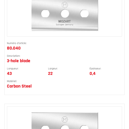
Numéro d'article:
80.040
Description:
3-hole blade
Longueur:
Largeur:
Épaisseur:
43
22
0,4
Matériel:
Carbon Steel