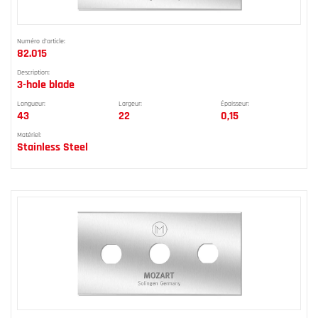
Numéro d'article:
82.015
Description:
3-hole blade
Longueur:
Largeur:
Épaisseur:
43
22
0,15
Matériel:
Stainless Steel