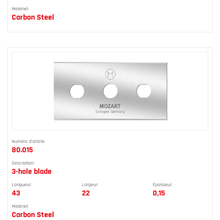
Matériel:
Carbon Steel
Numéro d'article:
80.015
Description:
3-hole blade
Longueur:
Largeur:
Épaisseur:
43
22
0,15
Matériel:
Carbon Steel