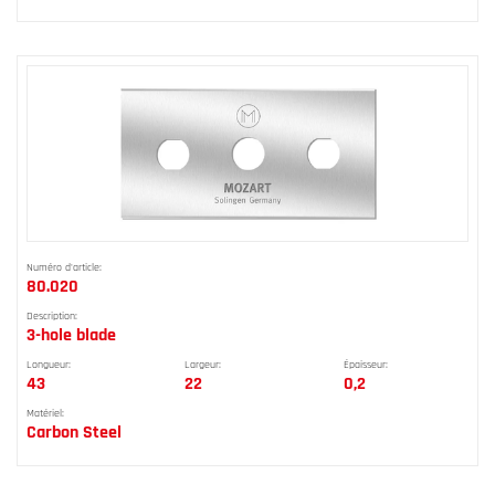
Numéro d'article:
80.020
Description:
3-hole blade
Longueur:
Largeur:
Épaisseur:
43
22
0,2
Matériel:
Carbon Steel