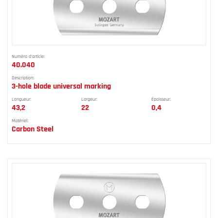
Numéro d'article:
40.040
Description:
3-hole blade universal marking
Longueur:
Largeur:
Épaisseur:
43,2
22
0,4
Matériel:
Carbon Steel