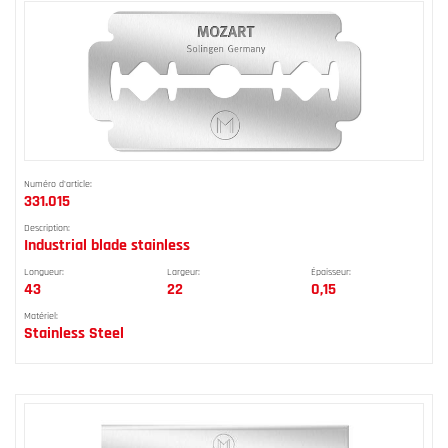
Numéro d'article:
331.015
Description:
Industrial blade stainless
Longueur:
Largeur:
Épaisseur:
43
22
0,15
Matériel:
Stainless Steel