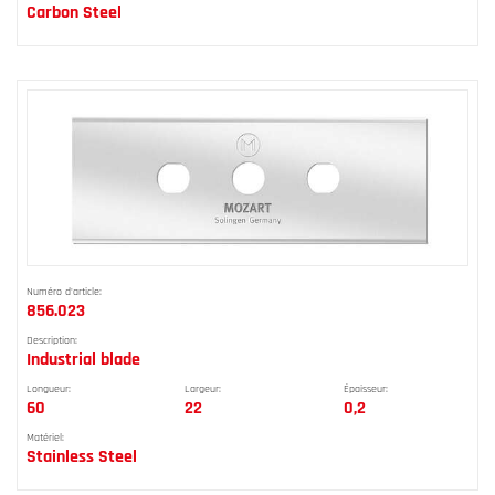
Carbon Steel
Numéro d'article:
856.023
Description:
Industrial blade
Longueur:
Largeur:
Épaisseur:
60
22
0,2
Matériel:
Stainless Steel