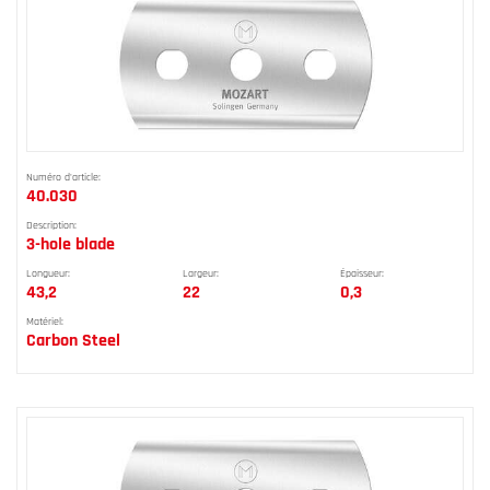
Numéro d'article:
40.030
Description:
3-hole blade
Longueur:
Largeur:
Épaisseur:
43,2
22
0,3
Matériel:
Carbon Steel