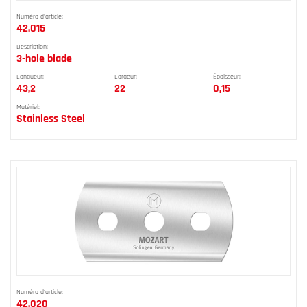
Numéro d'article:
42.015
Description:
3-hole blade
Longueur:
Largeur:
Épaisseur:
43,2
22
0,15
Matériel:
Stainless Steel
Numéro d'article:
42.020