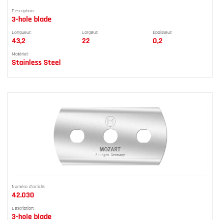
Description:
3-hole blade
Longueur:
Largeur:
Épaisseur:
43,2
22
0,2
Matériel:
Stainless Steel
Numéro d'article:
42.030
Description:
3-hole blade