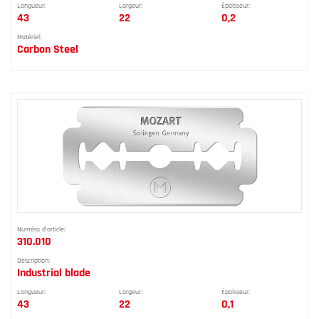
Longueur:
Largeur:
Épaisseur:
43
22
0,2
Matériel:
Carbon Steel
Numéro d'article:
310.010
Description:
Industrial blade
Longueur:
Largeur:
Épaisseur:
43
22
0,1