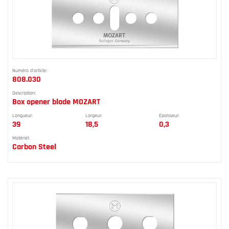
Numéro d'article:
808.030
Description:
Box opener blade MOZART
Longueur:
Largeur:
Épaisseur:
39
18,5
0,3
Matériel:
Carbon Steel