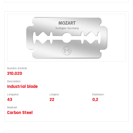
Numéro d'article:
310.020
Description:
Industrial blade
Longueur:
Largeur:
Épaisseur:
43
22
0,2
Matériel:
Carbon Steel