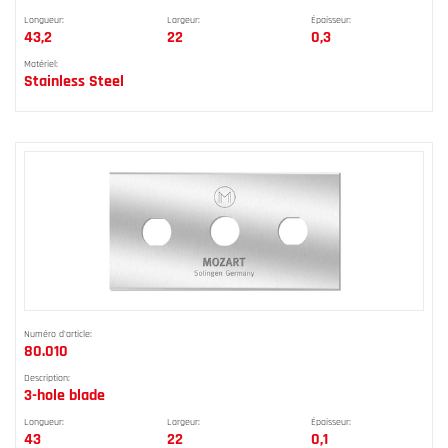
Longueur:
Largeur:
Épaisseur:
43,2
22
0,3
Matériel:
Stainless Steel
Numéro d'article:
80.010
Description:
3-hole blade
Longueur:
Largeur:
Épaisseur:
43
22
0,1