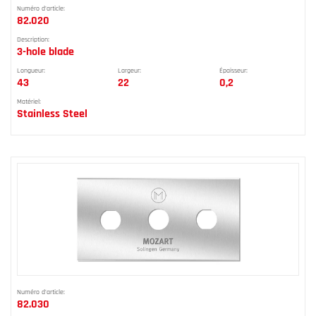
Numéro d'article:
82.020
Description:
3-hole blade
Longueur:
Largeur:
Épaisseur:
43
22
0,2
Matériel:
Stainless Steel
Numéro d'article:
82.030