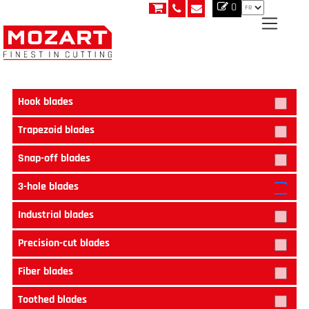
0
Hook blades
Trapezoid blades
Snap-off blades
3-hole blades
Industrial blades
Precision-cut blades
Fiber blades
Toothed blades