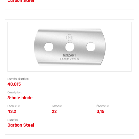
Carbon Steel
Numéro d'article:
40.015
Description:
3-hole blade
Longueur:
Largeur:
Épaisseur:
43,2
22
0,15
Matériel:
Carbon Steel