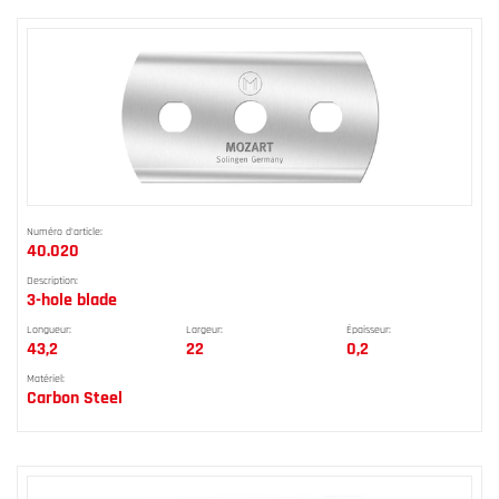
Numéro d'article:
40.020
Description:
3-hole blade
Longueur:
Largeur:
Épaisseur:
43,2
22
0,2
Matériel:
Carbon Steel