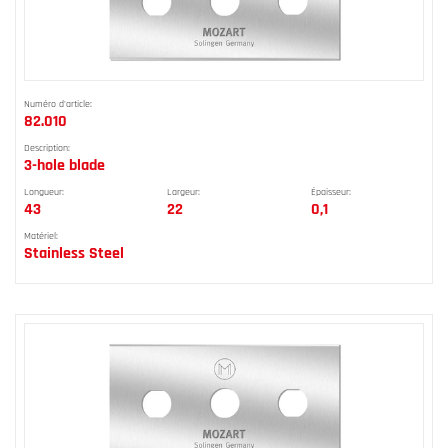
Numéro d'article:
82.010
Description:
3-hole blade
Longueur:
Largeur:
Épaisseur:
43
22
0,1
Matériel:
Stainless Steel