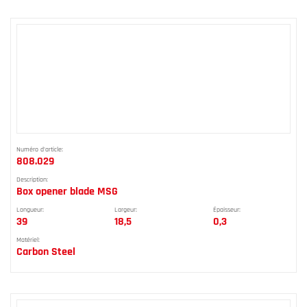
Numéro d'article:
808.029
Description:
Box opener blade MSG
Longueur:
Largeur:
Épaisseur:
39
18,5
0,3
Matériel:
Carbon Steel