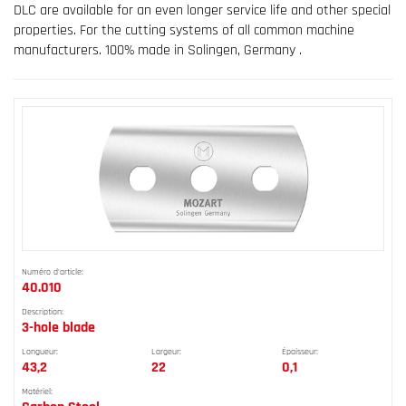
DLC are available for an even longer service life and other special
properties. For the cutting systems of all common machine
manufacturers. 100% made in Solingen, Germany .
Numéro d'article:
40.010
Description:
3-hole blade
Longueur:
Largeur:
Épaisseur:
43,2
22
0,1
Matériel: