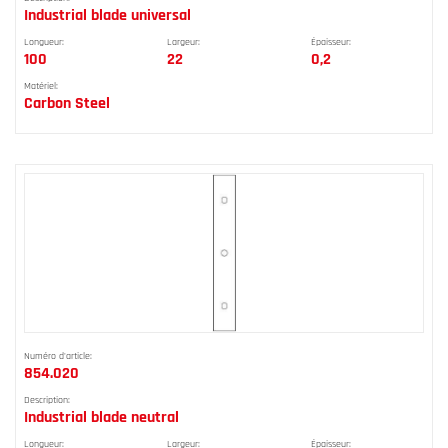
Industrial blade universal
Longueur:
Largeur:
Épaisseur:
100
22
0,2
Matériel:
Carbon Steel
Numéro d'article:
854.020
Description:
Industrial blade neutral
Longueur:
Largeur:
Épaisseur: