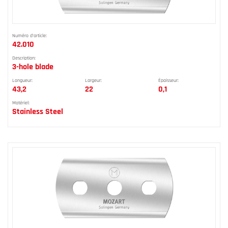
Numéro d'article:
42.010
Description:
3-hole blade
Longueur:
Largeur:
Épaisseur:
43,2
22
0,1
Matériel:
Stainless Steel