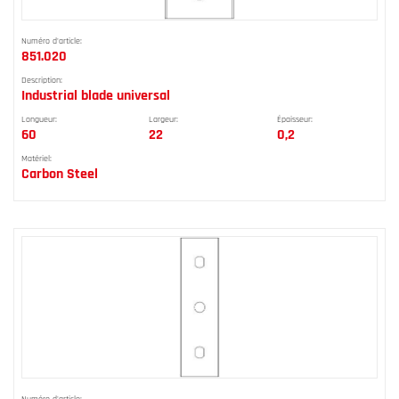
Numéro d'article:
851.020
Description:
Industrial blade universal
Longueur:
Largeur:
Épaisseur:
60
22
0,2
Matériel:
Carbon Steel