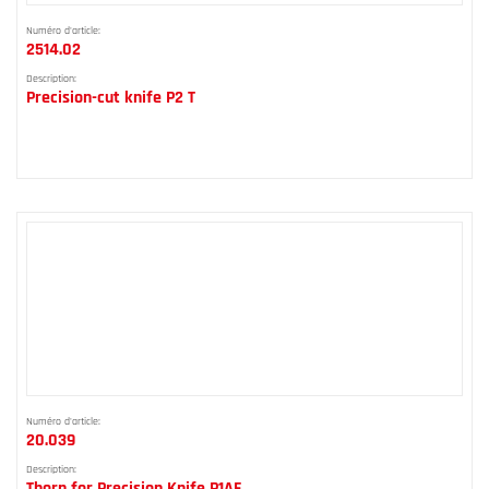
Numéro d'article:
2514.02
Description:
Precision-cut knife P2 T
Numéro d'article:
20.039
Description:
Thorn for Precision Knife P1AF