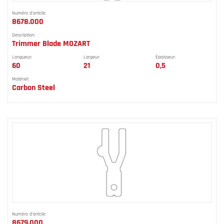
Numéro d'article:
8678.000
Description:
Trimmer Blade MOZART
Longueur:
Largeur:
Épaisseur:
60
21
0,5
Matériel:
Carbon Steel
Numéro d'article:
8679.000