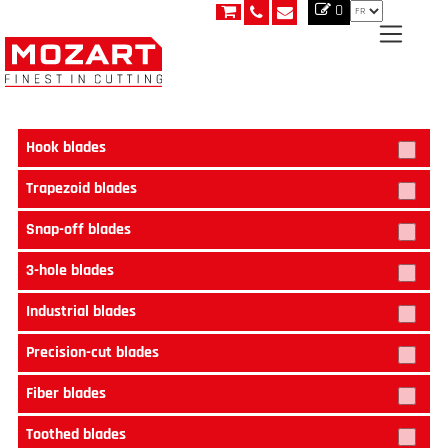
0
Hook blades
Trapezoid blades
Snap-off blades
3-hole blades
Industrial blades
Precision-cut blades
Fiber blades
Toothed blades