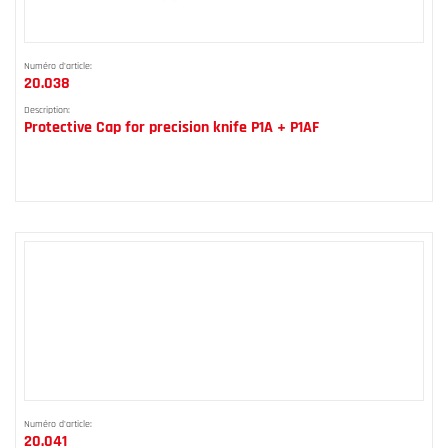
Numéro d'article:
20.038
Description:
Protective Cap for precision knife P1A + P1AF
Numéro d'article:
20.041