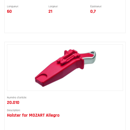
Longueur:
Largeur:
Épaisseur:
60
21
0,7
Numéro d'article:
20.010
Description:
Holster for MOZART Allegro