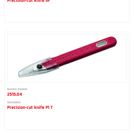
Precision-cut knife 5F
Numéro d'article:
2515.04
Description:
Precision-cut knife P1 T