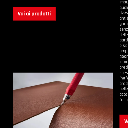
impu
qual
Vai ai prodotti
rive
anti
gara
senz
dell
part
e si
ampi
geom
lame
preci
spes
Perfe
produ
pell
acce
l'uso
V