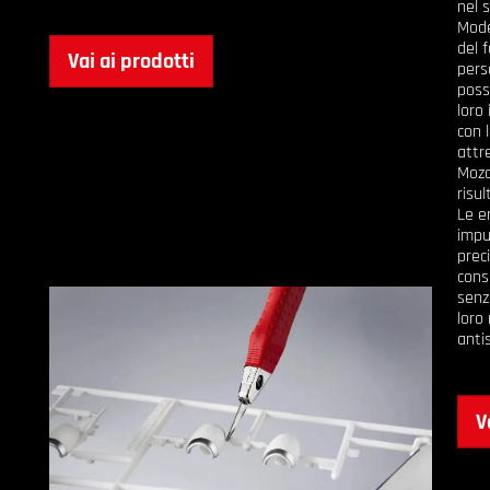
nel 
Mode
del f
Vai ai prodotti
pers
poss
loro
con 
attr
Moza
risul
Le e
impu
prec
cons
senz
loro
antis
V