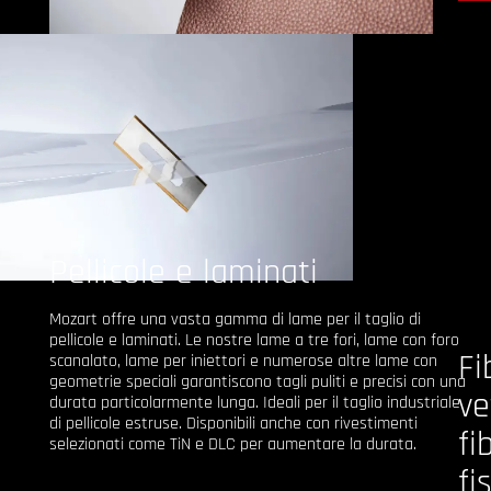
Pellicole e laminati
Mozart offre una vasta gamma di lame per il taglio di
pellicole e laminati. Le nostre lame a tre fori, lame con foro
Fi
scanalato, lame per iniettori e numerose altre lame con
geometrie speciali garantiscono tagli puliti e precisi con una
ve
durata particolarmente lunga. Ideali per il taglio industriale
di pellicole estruse. Disponibili anche con rivestimenti
fi
selezionati come TiN e DLC per aumentare la durata.
fi