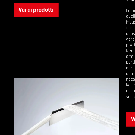
Vai ai prodotti
Le n
quali
indus
fibra
di fi
gara
preci
Reali
alta 
part
durev
di p
nece
le la
anch
sele
V