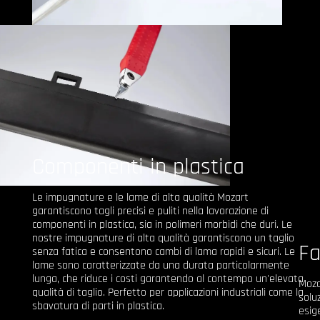
Componenti in plastica
Le impugnature e le lame di alta qualità Mozart
garantiscono tagli precisi e puliti nella lavorazione di
componenti in plastica, sia in polimeri morbidi che duri. Le
nostre impugnature di alta qualità garantiscono un taglio
Fa
senza fatica e consentono cambi di lama rapidi e sicuri. Le
lame sono caratterizzate da una durata particolarmente
lunga, che riduce i costi garantendo al contempo un'elevata
Moza
qualità di taglio. Perfetto per applicazioni industriali come la
soluz
sbavatura di parti in plastica.
esig