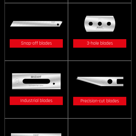
Snap-off blades
3-hole blades
Industrial blades
Precision-cut blades