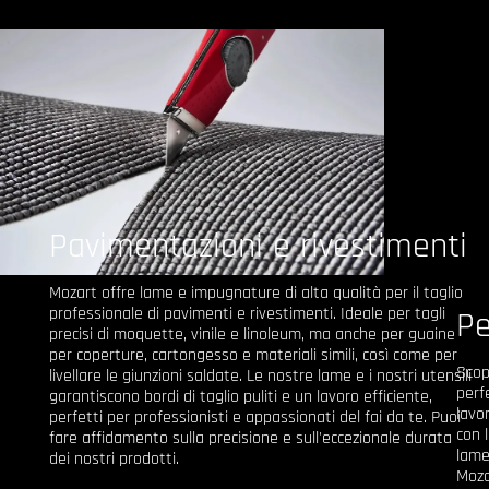
Pavimentazioni e rivestimenti
Mozart offre lame e impugnature di alta qualità per il taglio
professionale di pavimenti e rivestimenti. Ideale per tagli
Pe
precisi di moquette, vinile e linoleum, ma anche per guaine
per coperture, cartongesso e materiali simili, così come per
Scop
livellare le giunzioni saldate. Le nostre lame e i nostri utensili
perf
garantiscono bordi di taglio puliti e un lavoro efficiente,
lavo
perfetti per professionisti e appassionati del fai da te. Puoi
con 
fare affidamento sulla precisione e sull'eccezionale durata
lame
dei nostri prodotti.
Moza