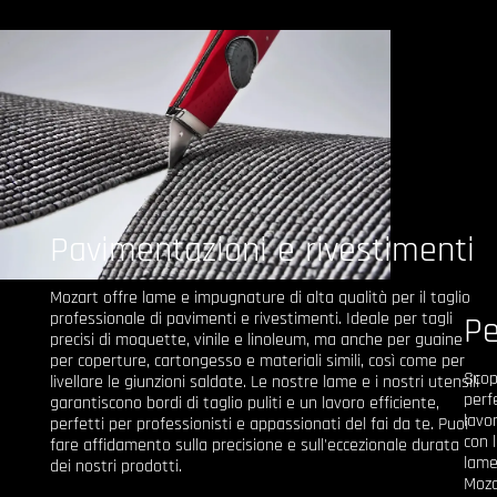
Pavimentazioni e rivestimenti
Mozart offre lame e impugnature di alta qualità per il taglio
professionale di pavimenti e rivestimenti. Ideale per tagli
Pe
precisi di moquette, vinile e linoleum, ma anche per guaine
per coperture, cartongesso e materiali simili, così come per
Scop
livellare le giunzioni saldate. Le nostre lame e i nostri utensili
perf
garantiscono bordi di taglio puliti e un lavoro efficiente,
lavo
perfetti per professionisti e appassionati del fai da te. Puoi
con 
fare affidamento sulla precisione e sull'eccezionale durata
lame
dei nostri prodotti.
Moza