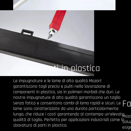
Componenti in plastica
Le impugnature e le lame di alta qualità Mozart
garantiscono tagli precisi e puliti nella lavorazione di
componenti in plastica, sia in polimeri morbidi che duri. Le
nostre impugnature di alta qualità garantiscono un taglio
Fa
senza fatica e consentono cambi di lama rapidi e sicuri. Le
lame sono caratterizzate da una durata particolarmente
lunga, che riduce i costi garantendo al contempo un'elevata
Moza
qualità di taglio. Perfetto per applicazioni industriali come la
soluz
sbavatura di parti in plastica.
esig