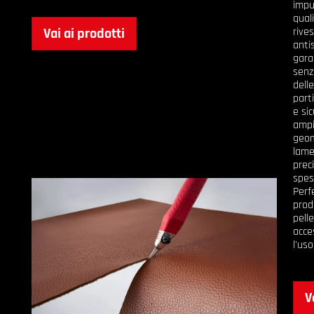
impu
qual
Vai ai prodotti
rive
anti
gara
senz
dell
part
e si
ampi
geom
lame
preci
spes
Perfe
produ
pell
acce
l'uso
V