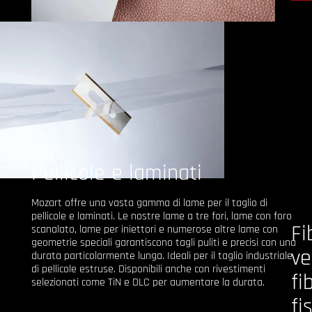
Pellicole e laminati
Mozart offre una vasta gamma di lame per il taglio di
pellicole e laminati. Le nostre lame a tre fori, lame con foro
Fi
scanalato, lame per iniettori e numerose altre lame con
geometrie speciali garantiscono tagli puliti e precisi con una
ve
durata particolarmente lunga. Ideali per il taglio industriale
di pellicole estruse. Disponibili anche con rivestimenti
fi
selezionati come TiN e DLC per aumentare la durata.
fi