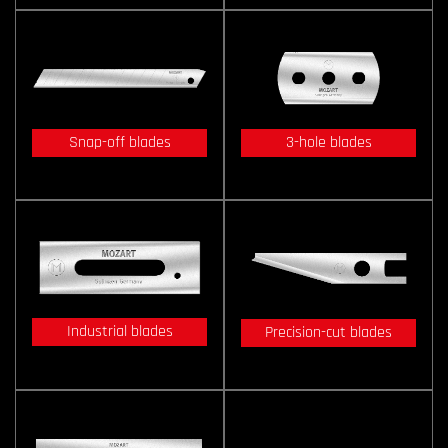
Snap-off blades
3-hole blades
Industrial blades
Precision-cut blades