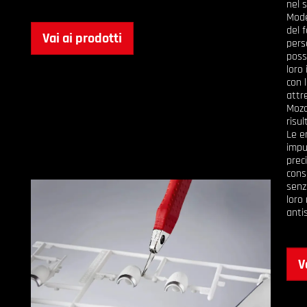
nel 
Mode
del f
Vai ai prodotti
pers
poss
loro
con 
attr
Moza
risul
Le e
impu
prec
cons
senz
loro
antis
V