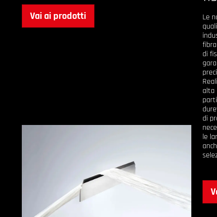
Vai ai prodotti
Le n
quali
indus
fibra
di fi
gara
preci
Reali
alta 
part
durev
di p
nece
le la
anch
sele
V