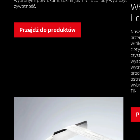
wybranymi powłokami, takimi jak TiN i DLC, aby wydłużyć
Wł
żywotność.
i 
Przejdź do produktów
Nasz
prze
włók
cięt
czys
wyso
wytr
prod
ostr
wybr
TiN.
P