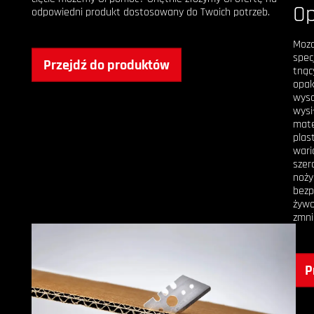
O
odpowiedni produkt dostosowany do Twoich potrzeb.
Moza
spec
Przejdź do produktów
tnąc
opak
wyso
wysi
mate
plast
wari
szer
noży
bezp
żywo
zmni
P