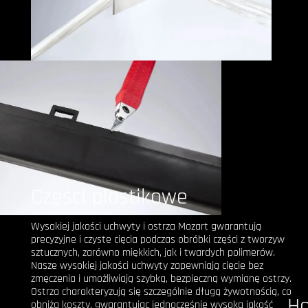
Części plastikowe
Wysokiej jakości uchwyty i ostrza Mozart gwarantują
precyzyjne i czyste cięcia podczas obróbki części z tworzyw
sztucznych, zarówno miękkich, jak i twardych polimerów.
Nasze wysokiej jakości uchwyty zapewniają cięcie bez
zmęczenia i umożliwiają szybką, bezpieczną wymianę ostrzy.
Ostrza charakteryzują się szczególnie długą żywotnością, co
H
obniża koszty, gwarantując jednocześnie wysoką jakość