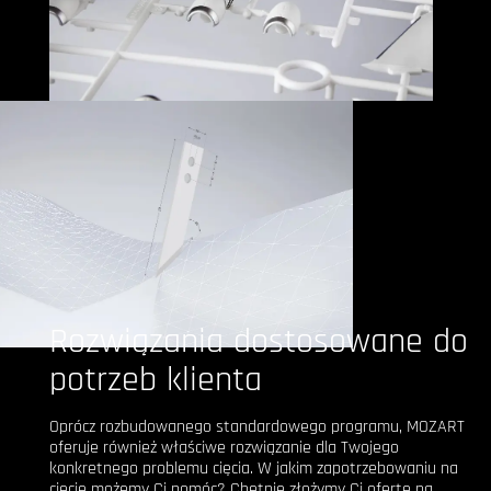
Rozwiązania dostosowane do
potrzeb klienta
Oprócz rozbudowanego standardowego programu, MOZART
oferuje również właściwe rozwiązanie dla Twojego
konkretnego problemu cięcia. W jakim zapotrzebowaniu na
cięcie możemy Ci pomóc? Chętnie złożymy Ci ofertę na