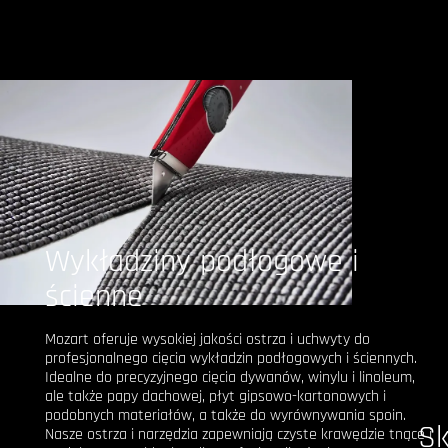
Wykładziny podłogowe i
ścienne
Mozart oferuje wysokiej jakości ostrza i uchwyty do
profesjonalnego cięcia wykładzin podłogowych i ściennych.
Idealne do precyzyjnego cięcia dywanów, winylu i linoleum,
ale także papy dachowej, płyt gipsowo-kartonowych i
podobnych materiałów, a także do wyrównywania spoin.
Sk
Nasze ostrza i narzędzia zapewniają czyste krawędzie tnące i