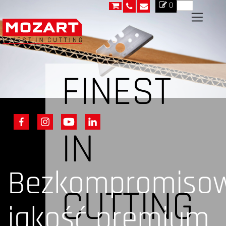
0
FINEST
IN
Bezkompromiso
CUTTING
jakość premium