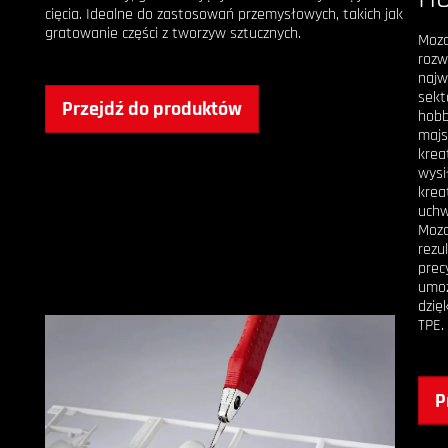
cięcia. Idealne do zastosowań przemysłowych, takich jak
gratowanie części z tworzyw sztucznych.
Moza
rozw
naj
sekt
Przejdź do produktów
hobb
majs
krea
wysi
krea
uchw
Moza
rezu
prec
umoż
dzię
TPE.
P