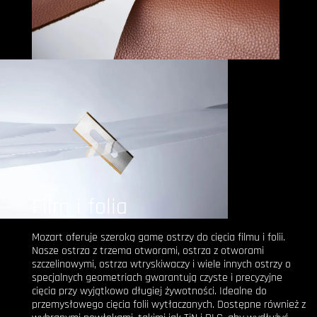
Film i folia
Mozart oferuje szeroką gamę ostrzy do cięcia filmu i folii.
Nasze ostrza z trzema otworami, ostrza z otworami
szczelinowymi, ostrza wtryskiwaczy i wiele innych ostrzy o
specjalnych geometriach gwarantują czyste i precyzyjne
cięcia przy wyjątkowo długiej żywotności. Idealne do
przemysłowego cięcia folii wytłaczanych. Dostępne również z