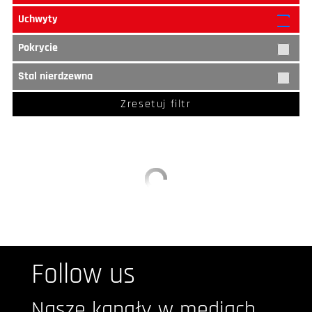
Uchwyty
Pokrycie
Stal nierdzewna
Zresetuj filtr
Follow us
Nasze kanały w mediach