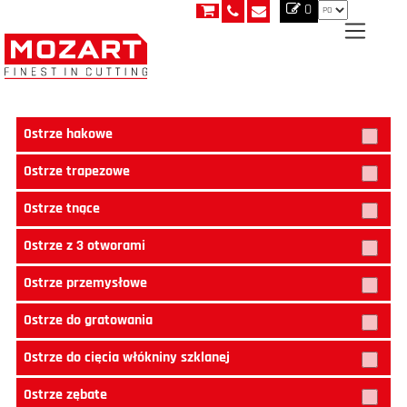
0
Ostrze hakowe
Ostrze trapezowe
Ostrze tnące
Ostrze z 3 otworami
Ostrze przemysłowe
Ostrze do gratowania
Ostrze do cięcia włókniny szklanej
Ostrze zębate