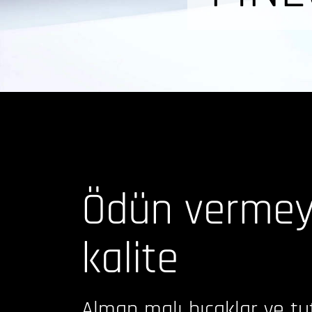
Ödün vermey
kalite
Alman malı bıçaklar ve tu