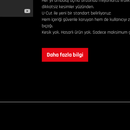
Her yıl ambalaj açma sırasında milyonlarca liralı
dikkatsiz kesimler yüzünden.
U-Cut ile yeni bir standart belirliyoruz:
Hem içeriği güvenle koruyan hem de kullanıcıyı
bıçağı.
Kesik yok. Hasarlı ürün yok. Sadece maksimum g
Daha fazla bilgi