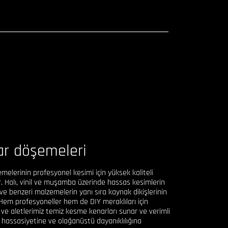
ar döşemeleri
elerinin profesyonel kesimi için yüksek kaliteli
. Halı, vinil ve muşamba üzerinde hassas kesimlerin
n ve benzeri malzemelerin yanı sıra kaynak dikişlerinin
. Hem profesyoneller hem de DIY meraklıları için
ve aletlerimiz temiz kesme kenarları sunar ve verimli
n hassasiyetine ve olağanüstü dayanıklılığına