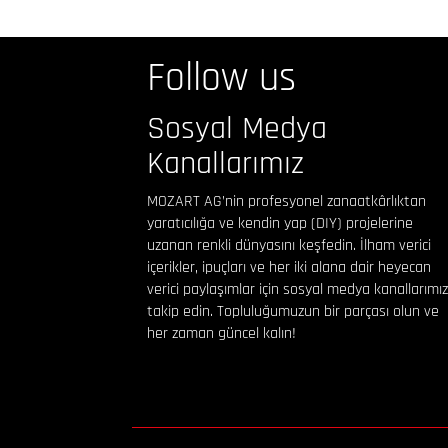
Follow us
Sosyal Medya
Kanallarımız
MOZART AG’nin profesyonel zanaatkârlıktan
yaratıcılığa ve kendin yap (DIY) projelerine
uzanan renkli dünyasını keşfedin. İlham verici
içerikler, ipuçları ve her iki alana dair heyecan
verici paylaşımlar için sosyal medya kanallarımız
takip edin. Topluluğumuzun bir parçası olun ve
her zaman güncel kalın!