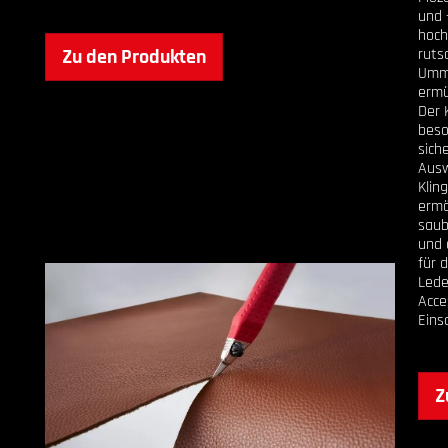
und 
hoch
Zu den Produkten
ruts
Umma
ermü
Der 
beso
sich
Ausw
Klin
ermö
saub
und 
für 
Lede
Acce
Eins
Z