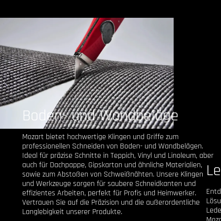
Boden- und Wandbeläge
Mozart bietet hochwertige Klingen und Griffe zum
professionellen Schneiden von Boden- und Wandbelägen.
Ideal für präzise Schnitte in Teppich, Vinyl und Linoleum, aber
auch für Dachpappe, Gipskarton und ähnliche Materialien,
Le
sowie zum Abstoßen von Schweißnähten. Unsere Klingen
und Werkzeuge sorgen für saubere Schneidkanten und
Entd
effizientes Arbeiten, perfekt für Profis und Heimwerker.
Lösu
Vertrauen Sie auf die Präzision und die außerordentliche
Lede
Langlebigkeit unserer Produkte.
Moza