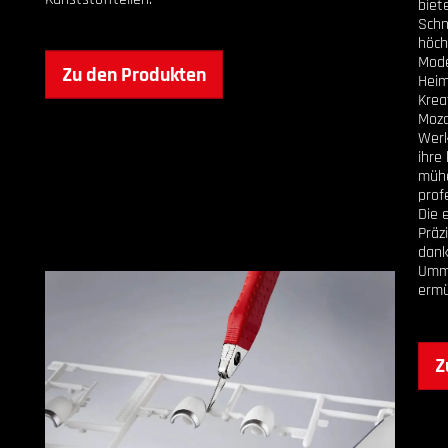
biet
Schn
höch
Mode
Zu den Produkten
Heim
Krea
Moza
Werk
ihre
mühe
prof
Die 
Präz
dank
Umm
ermü
Z