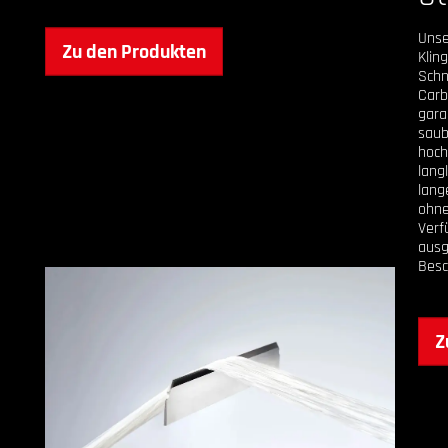
Unse
Zu den Produkten
Klin
Schn
Carb
gara
saub
hoch
lang
lang
ohne
Verf
aus
Besc
Z