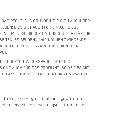
T DAS RECHT, AUS GRÜNDEN, DIE SICH AUS IHRER
GEN; DIES GILT AUCH FÜR EIN AUF DIESE
ENTNEHMEN SIE DIESER DATENSCHUTZERKLÄRUNG.
EITEN, ES SEI DENN, WIR KÖNNEN ZWINGENDE
IEGEN ODER DIE VERARBEITUNG DIENT DER
VO).
T, JEDERZEIT WIDERSPRUCH GEGEN DIE
ILT AUCH FÜR DAS PROFILING, SOWEIT ES MIT
ATEN ANSCHLIESSEND NICHT MEHR ZUM ZWECKE
ndere in dem Mitgliedstaat ihres gewöhnlichen
et anderweitiger verwaltungsrechtlicher oder