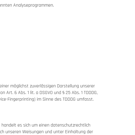
enannten Analyseprogrammen.
einer möglichst zuverlässigen Darstellung unserer
n Art. 6 Abs. 1 lit. a DSGVO und § 25 Abs. 1 TDDDG,
vice-Fingerprinting) im Sinne des TDDDG umfasst.
 handelt es sich um einen datenschutzrechtlich
ach unseren Weisungen und unter Einhaltung der