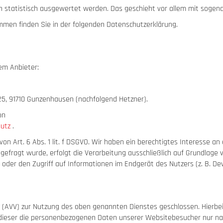
en statistisch ausgewertet werden. Das geschieht vor allem mit sog
mmen finden Sie in der folgenden Datenschutzerklärung.
em Anbieter:
 25, 91710 Gunzenhausen (nachfolgend Hetzner).
on
utz
.
n Art. 6 Abs. 1 lit. f DSGVO. Wir haben ein berechtigtes Interesse an 
efragt wurde, erfolgt die Verarbeitung ausschließlich auf Grundlage vo
 oder den Zugriff auf Informationen im Endgerät des Nutzers (z. B. De
 (AVV) zur Nutzung des oben genannten Dienstes geschlossen. Hierbei
s dieser die personenbezogenen Daten unserer Websitebesucher nur n