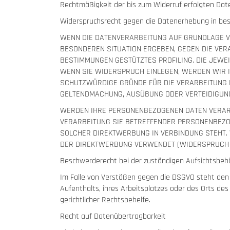
Rechtmäßigkeit der bis zum Widerruf erfolgten Dat
Widerspruchsrecht gegen die Datenerhebung in bes
WENN DIE DATENVERARBEITUNG AUF GRUNDLAGE VON 
BESONDEREN SITUATION ERGEBEN, GEGEN DIE VER
BESTIMMUNGEN GESTÜTZTES PROFILING. DIE JEWE
WENN SIE WIDERSPRUCH EINLEGEN, WERDEN WIR 
SCHUTZWÜRDIGE GRÜNDE FÜR DIE VERARBEITUNG N
GELTENDMACHUNG, AUSÜBUNG ODER VERTEIDIGUNG
WERDEN IHRE PERSONENBEZOGENEN DATEN VERARBE
VERARBEITUNG SIE BETREFFENDER PERSONENBEZOG
SOLCHER DIREKTWERBUNG IN VERBINDUNG STEHT
DER DIREKTWERBUNG VERWENDET (WIDERSPRUCH NA
Beschwerderecht bei der zuständigen Aufsichtsbeh
Im Falle von Verstößen gegen die DSGVO steht den 
Aufenthalts, ihres Arbeitsplatzes oder des Orts d
gerichtlicher Rechtsbehelfe.
Recht auf Datenübertragbarkeit