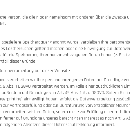
istische Person, die allein oder gemeinsam mit anderen über die Zweck
det.
 speziellere Speicherdauer genannt wurde, verbleiben Ihre personenb
tes Löschersuchen geltend machen oder eine Einwilligung zur Datenve
de für die Speicherung Ihrer personenbezogenen Daten haben (z. B. st
tfall dieser Gründe.
Datenverarbeitung auf dieser Website
en, verarbeiten wir Ihre personenbezogenen Daten auf Grundlage von Art
 9 Abs. 1 DSGVO verarbeitet werden. Im Falle einer ausdrücklichen Ei
 außerdem auf Grundlage von Art. 49 Abs. 1 lit. a DSGVO. Sofern Sie in
ingerprinting) eingewilligt haben, erfolgt die Datenverarbeitung zusätz
ten zur Vertragserfüllung oder zur Durchführung vorvertraglicher Maßna
en verarbeiten wir Ihre Daten, sofern diese zur Erfüllung einer rechtlic
nn ferner auf Grundlage unseres berechtigten Interesses nach Art. 6 Abs.
den folgenden Absätzen dieser Datenschutzerklärung informiert.