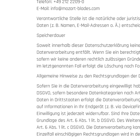
Telefon: +49 212 2209-0
E-Mail: info@mozart-blades.com
Verantwortliche Stelle ist die natürliche oder jur
Daten (z. B. Namen, E-Mail-Adressen o. Ä.) entschei
Speicherdauer
Soweit innerhalb dieser Datenschutzerklärung keine
Datenverarbeitung entfällt. Wenn Sie ein berechtig
sofern wir keine anderen rechtlich zulässigen Grün
im letztgenannten Fall erfolgt die Löschung nach For
Allgemeine Hinweise zu den Rechtsgrundlagen der 
Sofern Sie in die Datenverarbeitung eingewilligt hab
DSGVO, sofern besondere Datenkategorien nach Art.
Daten in Drittstaaten erfolgt die Datenverarbeitung
auf Informationen in Ihr Endgerät (z. B. via DeviceF
Einwilligung ist jederzeit widerrufbar. Sind Ihre Da
Grundlage des Art. 6 Abs. 1 lit. b DSGVO. Des Weiter
Art. 6 Abs. 1 lit. c DSGVO. Die Datenverarbeitung ka
Einzelfall einschlägigen Rechtsgrundlagen wird in 