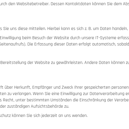
durch den Websitebetreiber. Dessen Kontaktdaten können Sie dem Absch
ie uns diese mitteilen. Hierbei kann es sich z. B. um Daten handeln, 
nwilligung beim Besuch der Website durch unsere IT-Systeme erfasst.
eitenaufrufs). Die Erfassung dieser Daten erfolgt automatisch, sobal
ie Bereitstellung der Website zu gewährleisten. Andere Daten können 
kunft über Herkunft, Empfänger und Zweck Ihrer gespeicherten person
ten zu verlangen. Wenn Sie eine Einwilligung zur Datenverarbeitung ert
as Recht, unter bestimmten Umständen die Einschränkung der Verarbe
der zuständigen Aufsichtsbehörde zu.
chutz können Sie sich jederzeit an uns wenden.