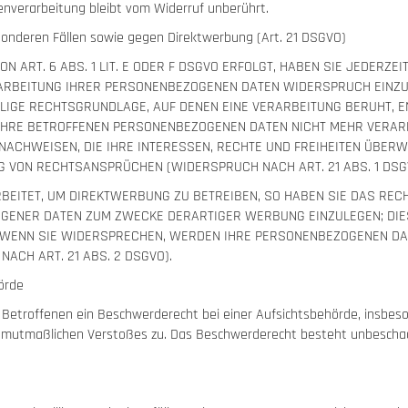
enverarbeitung bleibt vom Widerruf unberührt.
onderen Fällen sowie gegen Direktwerbung (Art. 21 DSGVO)
ART. 6 ABS. 1 LIT. E ODER F DSGVO ERFOLGT, HABEN SIE JEDERZEI
ARBEITUNG IHRER PERSONENBEZOGENEN DATEN WIDERSPRUCH EINZULE
ILIGE RECHTSGRUNDLAGE, AUF DENEN EINE VERARBEITUNG BERUHT, 
IHRE BETROFFENEN PERSONENBEZOGENEN DATEN NICHT MEHR VERARB
ACHWEISEN, DIE IHRE INTERESSEN, RECHTE UND FREIHEITEN ÜBERW
 VON RECHTSANSPRÜCHEN (WIDERSPRUCH NACH ART. 21 ABS. 1 DSG
ITET, UM DIREKTWERBUNG ZU BETREIBEN, SO HABEN SIE DAS RECH
ENER DATEN ZUM ZWECKE DERARTIGER WERBUNG EINZULEGEN; DIES G
. WENN SIE WIDERSPRECHEN, WERDEN IHRE PERSONENBEZOGENEN D
CH ART. 21 ABS. 2 DSGVO).
örde
Betroffenen ein Beschwerderecht bei einer Aufsichtsbehörde, insbeso
es mutmaßlichen Verstoßes zu. Das Beschwerderecht besteht unbeschad